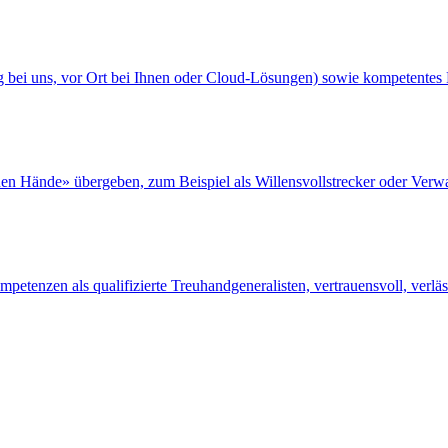
ng bei uns, vor Ort bei Ihnen oder Cloud-Lösungen) sowie kompetente
en Hände» übergeben, zum Beispiel als Willensvollstrecker oder Verwa
etenzen als qualifizierte Treuhandgeneralisten, vertrauensvoll, verl