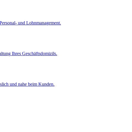
s Personal- und Lohnmanagement.
ltung Ihres Geschäftsdomizils.
ässlich und nahe beim Kunden.